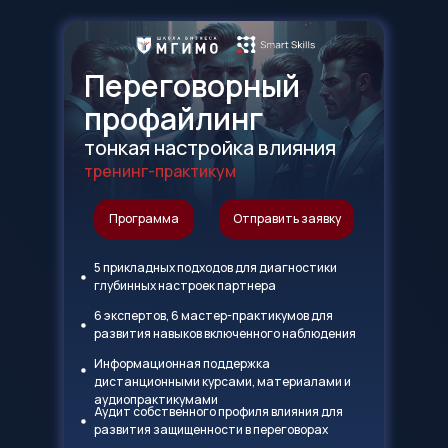
Переговорный
профайлинг
тонкая настройка влияния
тренинг-практикум
Программа
Отправить заявку
5 прикладных подходов для диагностики
глубинных настроек партнера
6 экспертов, 6 мастер-практикумов для
развития навыков включенного наблюдения
Информационная поддержка
дистанционными курсами, материалами и
аудиопрактикумами
Аудит собственного профиля влияния для
развития защищенности в переговорах