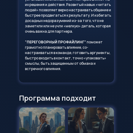
их решения и действия. Развитый навык «читать
людей» позволяет верно настраивать общение и
быстрее продвигаться к результату. И избегать
досадных недоразумений из-за того, что не
заметили или не учли «мелкую» деталь, которая
очень важна для партнера.
"ПЕРЕГОВОРНЫЙ ПРОФАЙЛИНГ"
поможет
грамотно планировать влияние, со-
настраиваться в команде, готовить аргументы,
быстро входить в контакт, точно «упаковать»
смыслы, быть защищенным от обмана и
встречного влияния.
Программа подходит