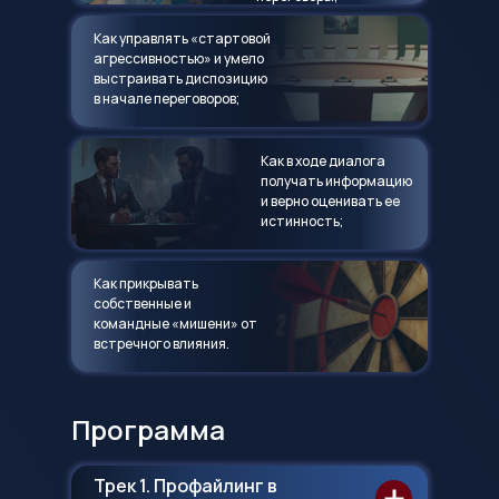
Как управлять «стартовой
агрессивностью» и умело
выстраивать диспозицию
в начале переговоров;
Как в ходе диалога
получать информацию
и верно оценивать ее
истинность;
Как прикрывать
собственные и
командные «мишени» от
встречного влияния.
Программа
Трек 1. Профайлинг в