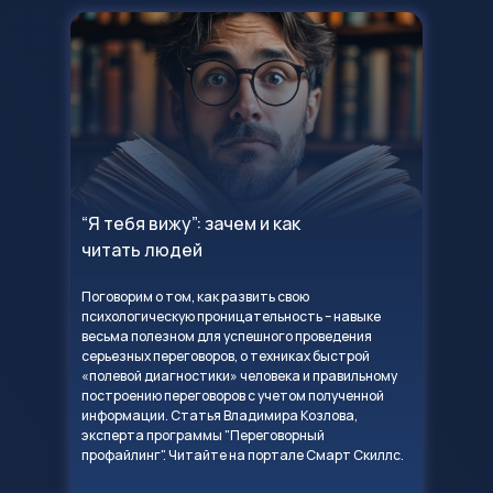
“Я тебя вижу”: зачем и как
читать людей
Поговорим о том, как развить свою
психологическую проницательность – навыке
весьма полезном для успешного проведения
серьезных переговоров, о техниках быстрой
«полевой диагностики» человека и правильному
построению переговоров с учетом полученной
информации. Статья Владимира Козлова,
эксперта программы "Переговорный
профайлинг". Читайте на портале Смарт Скиллс.